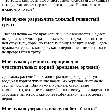
"что-то для рыхлости". Это инструмент. Основная функция, за
которую так любят перлит, — это аэрация. Но может, вам
нужно что-то ещё?
Мне нужно разрыхлить тяжелый глинистый
грунт
Тяжелая почва — это враг корней. Она слеживается, не дает
им дышать и мешает развиваться. Ваша задача — создать в
ней структуру, поры, по которым пойдет воздух и вода. Здесь
нужны материалы, которые, как и перлит, не сгниют за год и
не превратятся в труху.
Мне нужно улучшить аэрацию для
чувствительных корней (ароидные, орхидеи)
Для таких растений, как монстеры или орхидеи, доступ
воздуха к корням жизненно важен. Их корневая система не
терпит "болота". Вам нужны крупные, стабильные
компоненты, которые создадут большие воздушные карманы в
субстрате, зачастую даже более эффективно, чем это делает
перлит.
Мне нужно удержать влагу, но без "болота"