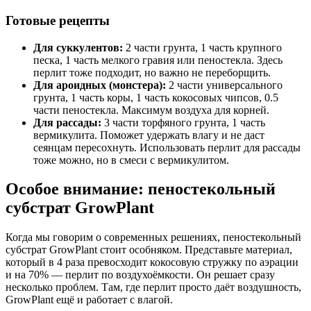
Готовые рецепты
Для суккулентов:
2 части грунта, 1 часть крупного
песка, 1 часть мелкого гравия или пеностекла. Здесь
перлит тоже подходит, но важно не переборщить.
Для ароидных (монстера):
2 части универсального
грунта, 1 часть коры, 1 часть кокосовых чипсов, 0.5
части пеностекла. Максимум воздуха для корней.
Для рассады:
3 части торфяного грунта, 1 часть
вермикулита. Поможет удержать влагу и не даст
сеянцам пересохнуть. Использовать перлит для рассады
тоже можно, но в смеси с вермикулитом.
Особое внимание: пеностекольный
субстрат GrowPlant
Когда мы говорим о современных решениях, пеностекольный
субстрат GrowPlant стоит особняком. Представьте материал,
который в 4 раза превосходит кокосовую стружку по аэрации
и на 70% — перлит по воздухоёмкости. Он решает сразу
несколько проблем. Там, где перлит просто даёт воздушность,
GrowPlant ещё и работает с влагой.