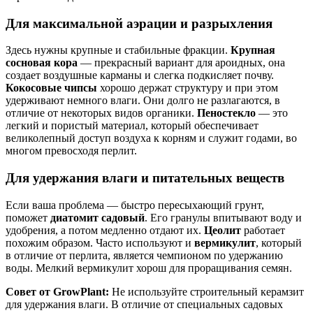
Для максимальной аэрации и разрыхления
Здесь нужны крупные и стабильные фракции.
Крупная
сосновая кора
— прекрасный вариант для ароидных, она
создает воздушные карманы и слегка подкисляет почву.
Кокосовые чипсы
хорошо держат структуру и при этом
удерживают немного влаги. Они долго не разлагаются, в
отличие от некоторых видов органики.
Пеностекло
— это
легкий и пористый материал, который обеспечивает
великолепный доступ воздуха к корням и служит годами, во
многом превосходя перлит.
Для удержания влаги и питательных веществ
Если ваша проблема — быстро пересыхающий грунт,
поможет
диатомит садовый
. Его гранулы впитывают воду и
удобрения, а потом медленно отдают их.
Цеолит
работает
похожим образом. Часто используют и
вермикулит
, который
в отличие от перлита, является чемпионом по удержанию
воды. Мелкий вермикулит хорош для проращивания семян.
Совет от GrowPlant:
Не используйте строительный керамзит
для удержания влаги. В отличие от специальных садовых