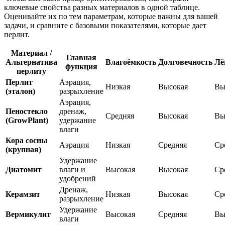
ключевые свойства разных материалов в одной таблице.
Оценивайте их по тем параметрам, которые важны для вашей
задачи, и сравните с базовыми показателями, которые дает
перлит.
Материал /
Главная
Альтернатива
Влагоёмкость
Долговечность
Лё
функция
перлиту
Перлит
Аэрация,
Низкая
Высокая
Вы
(эталон)
разрыхление
Аэрация,
Пеностекло
дренаж,
Средняя
Высокая
Вы
(GrowPlant)
удержание
влаги
Кора сосны
Аэрация
Низкая
Средняя
Ср
(крупная)
Удержание
Диатомит
влаги и
Высокая
Высокая
Ср
удобрений
Дренаж,
Керамзит
Низкая
Высокая
Ср
разрыхление
Удержание
Вермикулит
Высокая
Средняя
Вы
влаги